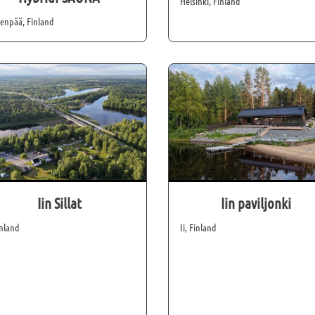
Helsinki, Finland
enpää, Finland
Iin Sillat
Iin paviljonki
inland
Ii, Finland