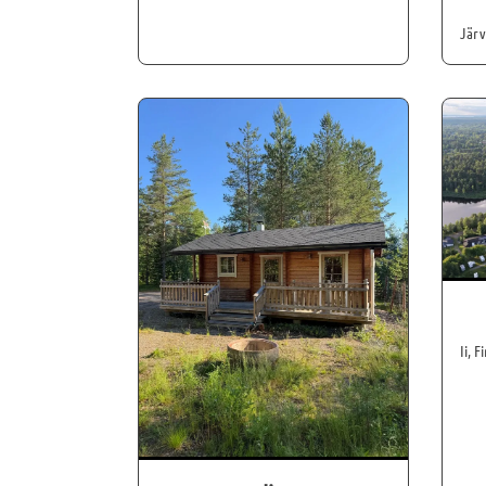
Järv
Ii, F