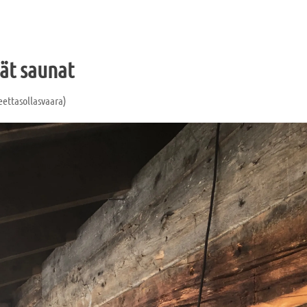
ät saunat
eettasollasvaara)