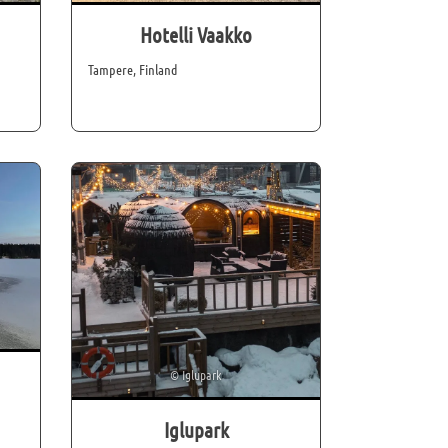
Hotelli Vaakko
Tampere, Finland
©
Iglupark
Iglupark