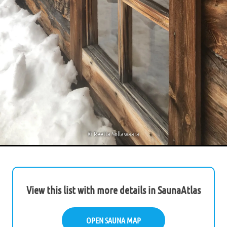
©
Reetta Sollasvaara
View this list with more details in SaunaAtlas
OPEN SAUNA MAP