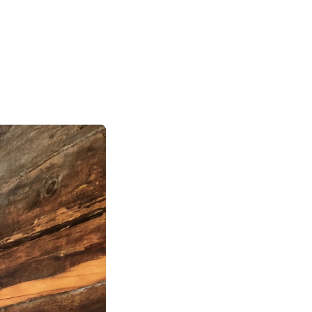
|
|
|
日本語
English
Suomi
Deutsch