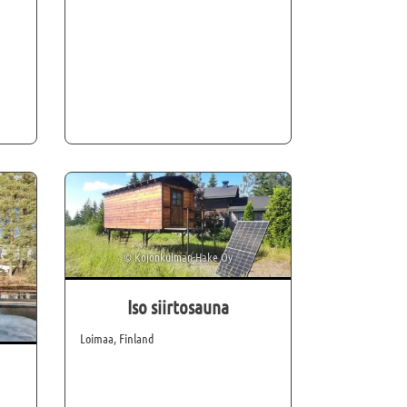
©
Kojonkulman Hake Oy
Iso siirtosauna
Loimaa, Finland