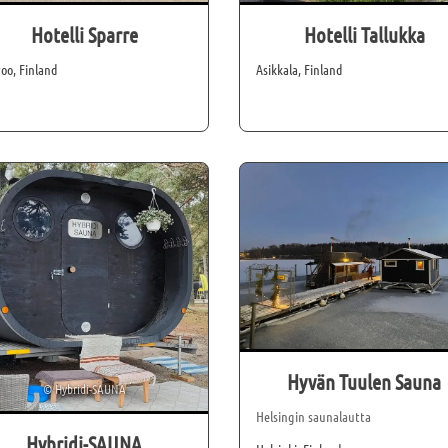
Hotelli Sparre
Hotelli Tallukka
oo, Finland
Asikkala, Finland
Hyvän Tuulen Sauna
©
Hybridi-SAUNA
Helsingin saunalautta
Hybridi-SAUNA