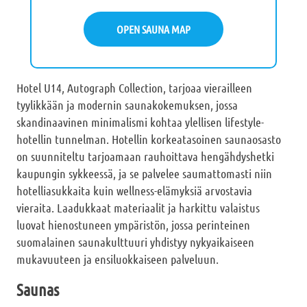
OPEN SAUNA MAP
Hotel U14, Autograph Collection, tarjoaa vierailleen
tyylikkään ja modernin saunakokemuksen, jossa
skandinaavinen minimalismi kohtaa ylellisen lifestyle-
hotellin tunnelman. Hotellin korkeatasoinen saunaosasto
on suunniteltu tarjoamaan rauhoittava hengähdyshetki
kaupungin sykkeessä, ja se palvelee saumattomasti niin
hotelliasukkaita kuin wellness-elämyksiä arvostavia
vieraita. Laadukkaat materiaalit ja harkittu valaistus
luovat hienostuneen ympäristön, jossa perinteinen
suomalainen saunakulttuuri yhdistyy nykyaikaiseen
mukavuuteen ja ensiluokkaiseen palveluun.
Saunas