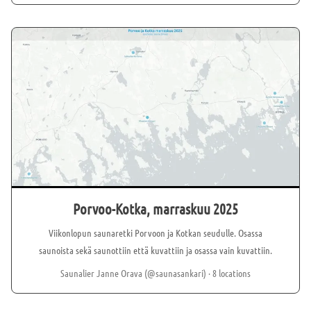
⁠Luontoaiheisia kisoja SUNNUNTAI •⁠ ⁠Jaana Kaartti: Kotimaan
kohteet •⁠ ⁠Eräkokkailua •⁠ ⁠Pyörien testausta •⁠ ⁠Uisteluveneen
esittelyä •⁠ ⁠Äänirentoutusta by Vaskilintu •⁠ ⁠Vesiurheiluvälineiden
testausta •⁠ ⁠Luontoaiheisia kisoja
Porvoo-Kotka, marraskuu 2025
Viikonlopun saunaretki Porvoon ja Kotkan seudulle. Osassa
saunoista sekä saunottiin että kuvattiin ja osassa vain kuvattiin.
Saunalier Janne Orava (@saunasankari)
· 8 locations