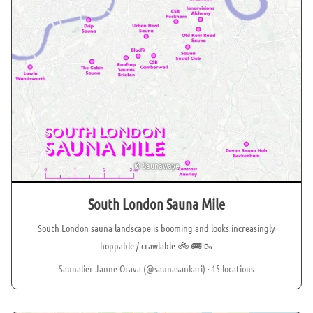
©
Saunawave
South London Sauna Mile
South London sauna landscape is booming and looks increasingly
hoppable / crawlable 🚲 🚌 🥾
Saunalier Janne Orava (@saunasankari)
· 15 locations