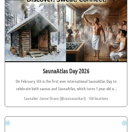
SaunaAtlas Day 2026
On February 5th is the first ever international SaunaAtlas Day to
celebrate both saunas and SaunaAtlas, which turns 1 year old on
that day 🥳 Since sauna bathing is at the very core of SaunaAtlas,
Saunalier Janne Orava (@saunasankari)
· 164 locations
we decided to declare February 5th a global sauna day i.e.
SaunaAtlas Day. To celebrate the day, we are inviting all saunas
and sauna enthusiasts around the world to join in by enjoying a
sauna on that day. Every sauna enthusiast and sauna is invited to