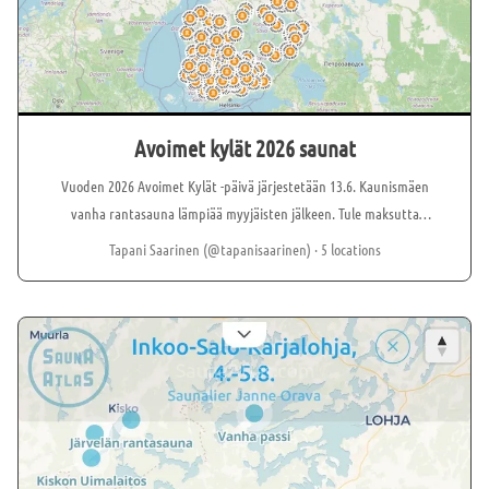
Avoimet kylät 2026 saunat
Vuoden 2026 Avoimet Kylät -päivä järjestetään 13.6. Kaunismäen
vanha rantasauna lämpiää myyjäisten jälkeen. Tule maksutta
löylyihin ja pulahda Päijänteeseen! Tutustut samalla Kirkonkylän
Tapani Saarinen (@tapanisaarinen)
· 5 locations
kyläyhdistyksen aktiiveihin ja toimintaan. Grillikodassa
mahdollisuus makkaranpaistoon. Kesäsaunan avaus
Lainerannassa! Sauna on avoinna kello 15-18. Puhvetissa
myynnissä makkaraa, kahvia ja lettuja. Uudistetun kuivakäymälän
käyttöönotto. Saunamaksu aikuisilta neljä euroa, lapsilta kaksi
euroa. Tervetuloa Naarjärven rannalle! Myllytyryllä sauna lämmin
ja kioski avoinna. Saunamaksu aikuisilta 4€. Klo 12 kesäkulkurit
esiintyvät tanssien (Salon kaupungin tukema esitys) Laasalan
kyläseura järjestää jo perinteiset uimakauden avajaiset Soinin