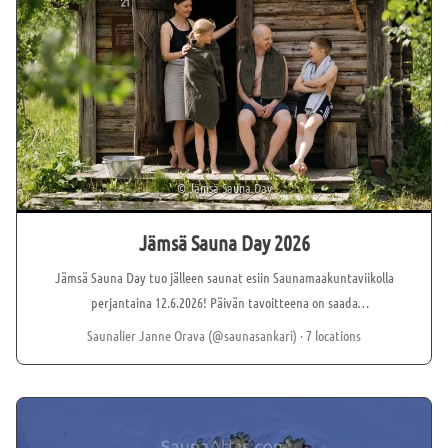
tapahtumakeskuksena.
©
Jämsä Sauna Day
Jämsä Sauna Day 2026
Jämsä Sauna Day tuo jälleen saunat esiin Saunamaakuntaviikolla
perjantaina 12.6.2026! Päivän tavoitteena on saada
mahdollisimman moni sauna avaamaan ovensa ja kutsumaan
Saunalier Janne Orava (@saunasankari)
· 7 locations
saunojat kokemaan ainutlaatuisia löylyhetkiä ympäri Jämsää.
Mukaan lähtevät niin yritykset, yhdistykset kuin yksityiset
saunojen omistajat. Tapahtuman sydämenä toimii Saunakylä.
Saunajuhla jatkuu lauantaina 13.6.2026, kun Suomalaisen saunan