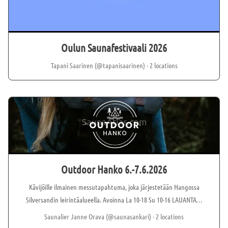
Oulun Sauna­festivaali 2026
Tapani Saarinen (@tapanisaarinen)
· 2 locations
Outdoor Hanko 6.-7.6.2026
Kävijöille ilmainen messutapahtuma, joka järjestetään Hangossa
Silversandin leirintäalueella. Avoinna La 10-18 Su 10-16 LAUANTAI •⁠
⁠Eräkokkailua •⁠ ⁠Pyörien testausta •⁠ ⁠FamFromFinland: Pakuelämää
Saunalier Janne Orava (@saunasankari)
· 2 locations
Euroopassa •⁠ ⁠Vesiurheiluvälineiden testausta •⁠ ⁠Poniratsastusta •⁠