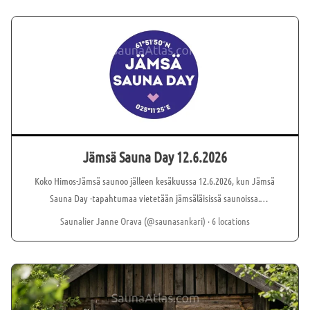
Jämsä Sauna Day 12.6.2026
Koko Himos-Jämsä saunoo jälleen kesäkuussa 12.6.2026, kun Jämsä
Sauna Day -tapahtumaa vietetään jämsäläisissä saunoissa.
Tapahtuma on osana laajempaa Keski-Suomen
Saunalier Janne Orava (@saunasankari)
· 6 locations
saunamaakuntaviikkoa. Jämsä Sauna Day -tapahtuman on
ideoinut Saunakylän saunamestari Saija Silen. Sauna Day on
vuosittainen tapahtuma, joka kokoaa yhteen Jämsän saunat
tarjoten ainutlaatuisen saunakokemuksen paikallisille ja
vieraileville saunojille. Saunakylä toimii Sauna Dayn