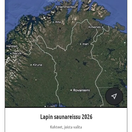
päivää vietetään Saunakylässä 19 saunan voimin – luvassa on
lämpöä, tunnelmaa ja aitoa saunakulttuuria parhaimmillaan.
Lapin saunareissu 2026
Kohteet, joista valita