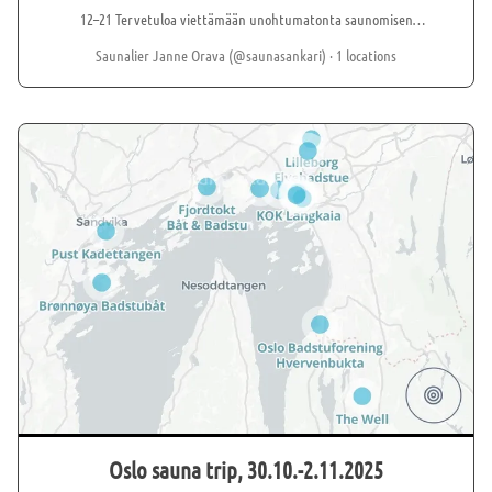
12–21 Tervetuloa viettämään unohtumatonta saunomisen
merkeissä! Radalla Resortin järvimaisemat, lämminhenkinen
Saunalier Janne Orava (@saunasankari)
· 1 locations
tunnelma ja useat erilaiset saunat tarjoavat elämyksiä
kaikenikäisille saunomista rakastaville – yksin, ystävien kanssa tai
koko perheen voimin. Tapahtuman järjestävät yhteistyössä
Kouvolan Löylynlyöjät ry ja Radalla Resort. Talven parhaat hetket –
Saunaa ja Yhdessäoloa Päivän aikana voit nauttia saunoista,
avannosta ja osallistua erilaisiin ohjattuihin saunahetkiin tai
viettää aikaa järvellä ja kodan lämmössä. Saunaliput Aikuinen: 22 €
(ennakkoon 20 € Radalla Resortin verkkokaupasta) Nuoret: 10-17 v:
10 € Lapsi 0-9 v: veloituksetta Ohjelma Klo 12 –21.00 Saunamaailma
avoinna kiukaat käyvät kuumina * Lipunmyynti Rantasaunan
kabinetissa. * Naisten pukutilat Rantasaunalla, Miesten pukutilat
Huvilasaunalla * Löylynlyöjien tapahtumateltta ja kioski * Radalla
Resortin baari ja terassi Rantasaunalla Klo 17-22 Ravintola Balladi
avoinna * Kartanoravintolassa tarjolla juomien lisäksi maittavia
ruoka-annoksia tilauksesta. Klo 18-19 Siirtosaunat sulkeutuvat Klo
Oslo sauna trip, 30.10.-2.11.2025
21.00 Tapahtuma päättyy, Ravintola Balladi palvelee klo 22.00 asti