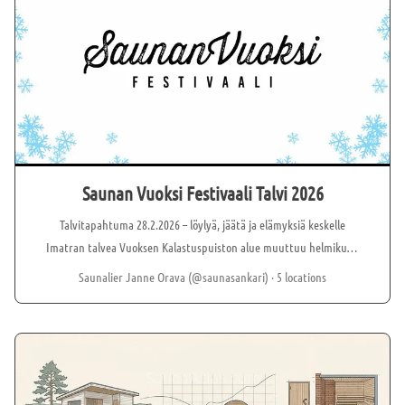
join! #SaunaAtlasDay
Saunan Vuoksi Festivaali Talvi 2026
Talvitapahtuma 28.2.2026 – löylyä, jäätä ja elämyksiä keskelle
Imatran talvea Vuoksen Kalastuspuiston alue muuttuu helmikuun
lopussa ainutlaatuiseksi talviseikkailuksi, kun Saunan Vuoksi
Saunalier Janne Orava (@saunasankari)
· 5 locations
Festivaalin ensimmäinen talvieditio saapuu Imatralle. Tapahtuma
järjestetään Kalevalan päivänä ja hiihtolomaviikon aikana,
täydellinen hetki tuoda ihmiset yhteen kokemaan talven parhaat
puolet: lämpimät löylyt, kylmät virrat ja yhteisön voiman.
Festivaalialueelle saapuu useita siirrettäviä saunoja, ikoninen
Junasauna, Saunalautta Imatran talvilöylyt sekä Imatran