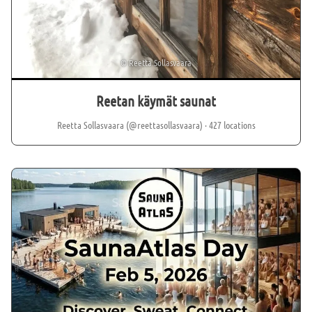
©
Reetta Sollasvaara
Reetan käymät saunat
Reetta Sollasvaara (@reettasollasvaara)
· 427 locations