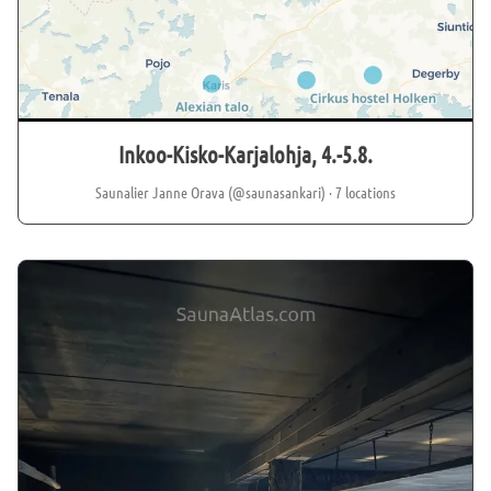
Laasalassa Alasen uimarannalla! Alasen rantasauna lämmin ja
vapaasti kaikkien käytössä klo 12-20. Kyläyhdistyksen rantasauna
lämpimänä, tervetuloa! Myös uintimahdollisuus.
Inkoo-Kisko-Karjalohja, 4.-5.8.
Saunalier Janne Orava (@saunasankari)
· 7 locations