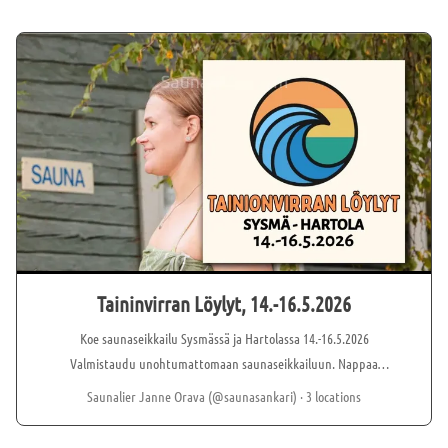
Taininvirran Löylyt, 14.-16.5.2026
Koe saunaseikkailu Sysmässä ja Hartolassa 14.-16.5.2026
Valmistaudu unohtumattomaan saunaseikkailuun. Nappaa
perheesi, ystäväsi ja sukulaisesi mukaan, ja suuntaa
Saunalier Janne Orava (@saunasankari)
· 3 locations
itähämäläiselle elämysmatkalle. Saunaseikkailu kulkee erilaisten
saunojen kautta — höyryävästä savusaunasta moderniin