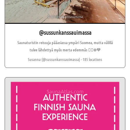
©
@sussunkanssauimassa
@sussunkanssauimassa
Saunaturistin reissuja pääasiassa ympäri Suomea, mutta välillä
tulee lähdettyä myös merta edemmäs 🏊‍♀️❄️💙
Susanna (@sussunkanssauimassa)
· 185 locations