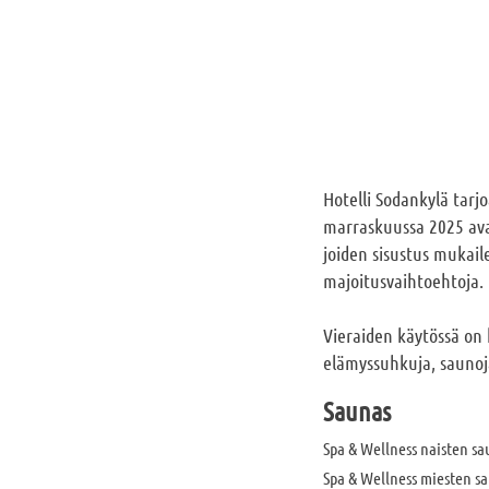
Hotelli Sodankylä tarj
marraskuussa 2025 ava
joiden sisustus mukail
majoitusvaihtoehtoja.
Vieraiden käytössä on 
elämyssuhkuja, saunoja
Saunas
Spa & Wellness naisten s
Spa & Wellness miesten s