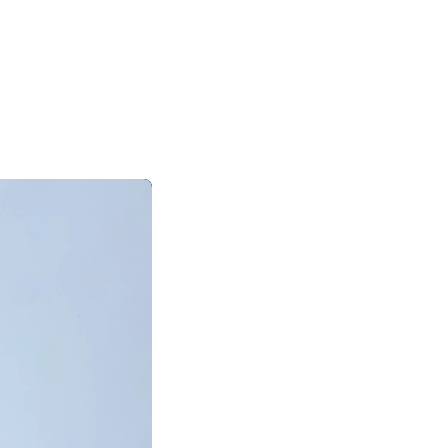
|
|
|
日本語
English
Suomi
Deutsch