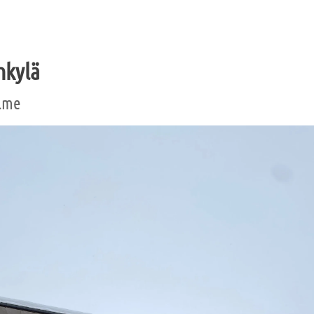
nkylä
Alme