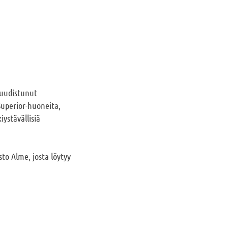
 uudistunut
Superior-huoneita,
ystävällisiä
to Alme, josta löytyy