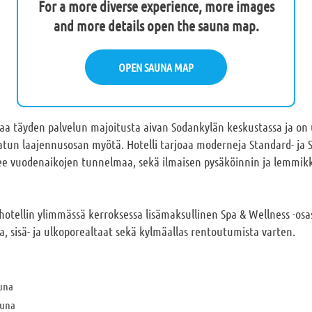
For a more diverse experience, more images
and more details open the sauna map.
OPEN SAUNA MAP
oaa täyden palvelun majoitusta aivan Sodankylän keskustassa ja on
tun laajennusosan myötä. Hotelli tarjoaa moderneja Standard- ja 
ee vuodenaikojen tunnelmaa, sekä ilmaisen pysäköinnin ja lemmikki
hotellin ylimmässä kerroksessa lisämaksullinen Spa & Wellness -osas
, sisä- ja ulkoporealtaat sekä kylmäallas rentoutumista varten.
auna
auna