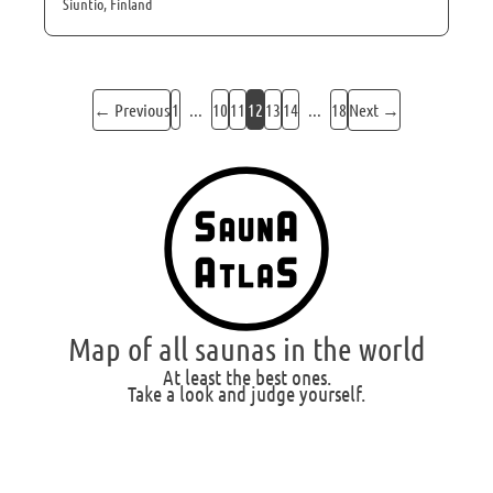
Siuntio, Finland
← Previous
Next →
1
...
10
11
12
13
14
...
18
Map of all saunas in the world
At least the best ones.
Take a look and judge yourself.