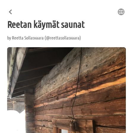
Reetan käymät saunat
by
Reetta Sollasvaara (@reettasollasvaara)