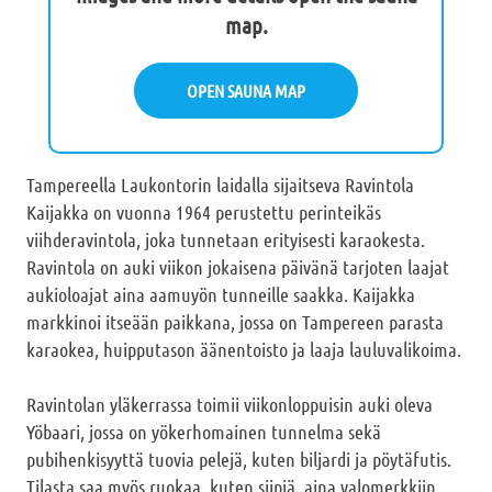
map.
OPEN SAUNA MAP
Tampereella Laukontorin laidalla sijaitseva Ravintola
Kaijakka on vuonna 1964 perustettu perinteikäs
viihderavintola, joka tunnetaan erityisesti karaokesta.
Ravintola on auki viikon jokaisena päivänä tarjoten laajat
aukioloajat aina aamuyön tunneille saakka. Kaijakka
markkinoi itseään paikkana, jossa on Tampereen parasta
karaokea, huipputason äänentoisto ja laaja lauluvalikoima.
Ravintolan yläkerrassa toimii viikonloppuisin auki oleva
Yöbaari, jossa on yökerhomainen tunnelma sekä
pubihenkisyyttä tuovia pelejä, kuten biljardi ja pöytäfutis.
Tilasta saa myös ruokaa, kuten siipiä, aina valomerkkiin