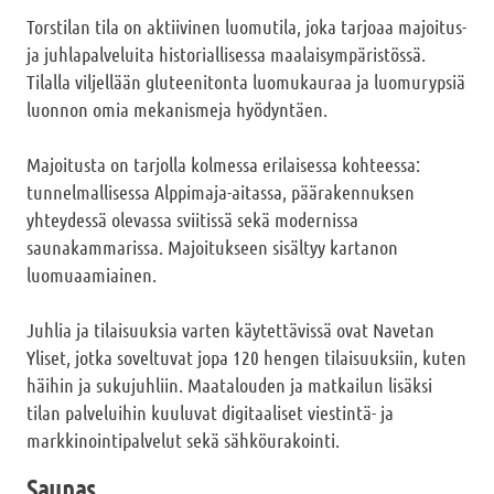
Torstilan tila on aktiivinen luomutila, joka tarjoaa majoitus-
ja juhlapalveluita historiallisessa maalaisympäristössä.
Tilalla viljellään gluteenitonta luomukauraa ja luomurypsiä
luonnon omia mekanismeja hyödyntäen.
Majoitusta on tarjolla kolmessa erilaisessa kohteessa:
tunnelmallisessa Alppimaja-aitassa, päärakennuksen
yhteydessä olevassa sviitissä sekä modernissa
saunakammarissa. Majoitukseen sisältyy kartanon
luomuaamiainen.
Juhlia ja tilaisuuksia varten käytettävissä ovat Navetan
Yliset, jotka soveltuvat jopa 120 hengen tilaisuuksiin, kuten
häihin ja sukujuhliin. Maatalouden ja matkailun lisäksi
tilan palveluihin kuuluvat digitaaliset viestintä- ja
markkinointipalvelut sekä sähköurakointi.
Saunas