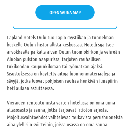
OPEN SAUNA MAP
Lapland Hotels Oulu tuo Lapin mystiikan ja tunnelman
keskelle Oulun historiallista keskustaa. Hotelli sijaitsee
arvokkaalla paikalla aivan Oulun tuomiokirkon ja vehreän
Ainolan puiston naapurissa, tarjoten rauhallisen
tukikohdan kaupunkiloman tai työmatkan ajaksi.
Sisustuksessa on käytetty aitoja luonnonmateriaaleja ja
sävyjä, jotka luovat pohjoisen rauhaa henkivän ilmapiirin
heti aulaan astuttaessa.
Vieraiden rentoutumista varten hotellissa on oma uima-
allasosasto ja sauna, jotka tarjoavat irtioton arjesta.
Majoitusvaihtoehdot vaihtelevat mukavista perushuoneista
aina ylellisiin sviitteihin, joissa osassa on oma sauna.