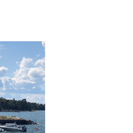
|
|
|
日本語
English
Suomi
Deutsch