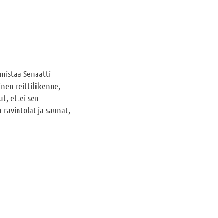
omistaa Senaatti-
nen reittiliikenne,
ut, ettei sen
 ravintolat ja saunat,