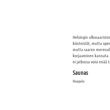
Helsingin ulkosaaristos
kiinteistöt, mutta ope
mutta saaren merenalain
korjaaminen kannata. N
ei jatkossa voisi enää 
Saunas
Haapala