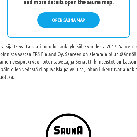
and more details open the sauna map.
OPEN SAUNA MAP
sa sijaitseva Isosaari on ollut auki yleisölle vuodesta 2017. Saaren 
roinnista vastaa FRS Finland Oy. Saareen on aiemmin ollut säännölli
en vesiputki vaurioitui talvella, ja Senaatti-kiinteistöt on katson
äin ollen vedestä riippuvaisia palveluita, johon lukeutuvat ainakin
tuottaa.