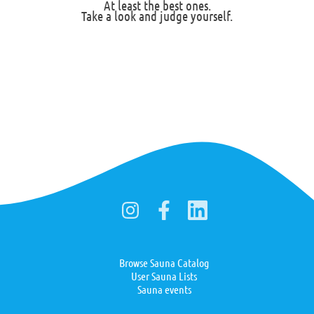
At least the best ones.
Take a look and judge yourself.
Browse Sauna Catalog
User Sauna Lists
Sauna events