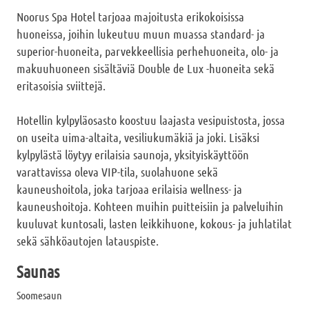
Noorus Spa Hotel tarjoaa majoitusta erikokoisissa
huoneissa, joihin lukeutuu muun muassa standard- ja
superior-huoneita, parvekkeellisia perhehuoneita, olo- ja
makuuhuoneen sisältäviä Double de Lux -huoneita sekä
eritasoisia sviittejä.
Hotellin kylpyläosasto koostuu laajasta vesipuistosta, jossa
on useita uima-altaita, vesiliukumäkiä ja joki. Lisäksi
kylpylästä löytyy erilaisia saunoja, yksityiskäyttöön
varattavissa oleva VIP-tila, suolahuone sekä
kauneushoitola, joka tarjoaa erilaisia wellness- ja
kauneushoitoja. Kohteen muihin puitteisiin ja palveluihin
kuuluvat kuntosali, lasten leikkihuone, kokous- ja juhlatilat
sekä sähköautojen latauspiste.
Saunas
Soomesaun