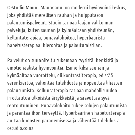
O-Studio Mount Maunganui on moderni hyvinvointikeskus,
joka yhdistää merellisen rauhan ja huipputason
palautumispalvelut. Studio tarjoaa laajan valikoiman
palveluja, kuten saunan ja kylmäaltaan yhdistelmän,
kelluntaterapiaa, punavalohoitoa, hyperbaarista
hapetusterapiaa, hierontaa ja palautumistilan.
Palvelut on suunniteltu tukemaan fyysistä, henkistä ja
emotionaalista hyvinvointia. Esimerkiksi saunan ja
kylmäaltaan vuorottelu, eli kontrastiterapia, edistää
verenkiertoa, vähentää tulehdusta ja nopeuttaa lihasten
palautumista. Kelluntaterapia tarjoaa mahdollisuuden
irrottautua ulkoisista ärsykkeistä ja saavuttaa syvä
rentoutuminen. Punavalohoito tukee solujen palautumista
ja parantaa ihon terveyttä. Hyperbaarinen hapetusterapia
auttaa kudosten paranemisessa ja vähentää tulehdusta.
ostudio.co.nz