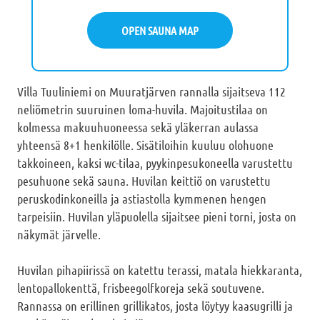
OPEN SAUNA MAP
Villa Tuuliniemi on Muuratjärven rannalla sijaitseva 112
neliömetrin suuruinen loma-huvila. Majoitustilaa on
kolmessa makuuhuoneessa sekä yläkerran aulassa
yhteensä 8+1 henkilölle. Sisätiloihin kuuluu olohuone
takkoineen, kaksi wc-tilaa, pyykinpesukoneella varustettu
pesuhuone sekä sauna. Huvilan keittiö on varustettu
peruskodinkoneilla ja astiastolla kymmenen hengen
tarpeisiin. Huvilan yläpuolella sijaitsee pieni torni, josta on
näkymät järvelle.
Huvilan pihapiirissä on katettu terassi, matala hiekkaranta,
lentopallokenttä, frisbeegolfkoreja sekä soutuvene.
Rannassa on erillinen grillikatos, josta löytyy kaasugrilli ja