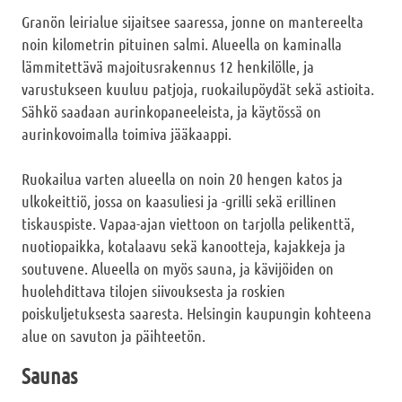
Granön leirialue sijaitsee saaressa, jonne on mantereelta
noin kilometrin pituinen salmi. Alueella on kaminalla
lämmitettävä majoitusrakennus 12 henkilölle, ja
varustukseen kuuluu patjoja, ruokailupöydät sekä astioita.
Sähkö saadaan aurinkopaneeleista, ja käytössä on
aurinkovoimalla toimiva jääkaappi.
Ruokailua varten alueella on noin 20 hengen katos ja
ulkokeittiö, jossa on kaasuliesi ja -grilli sekä erillinen
tiskauspiste. Vapaa-ajan viettoon on tarjolla pelikenttä,
nuotiopaikka, kotalaavu sekä kanootteja, kajakkeja ja
soutuvene. Alueella on myös sauna, ja kävijöiden on
huolehdittava tilojen siivouksesta ja roskien
poiskuljetuksesta saaresta. Helsingin kaupungin kohteena
alue on savuton ja päihteetön.
Saunas