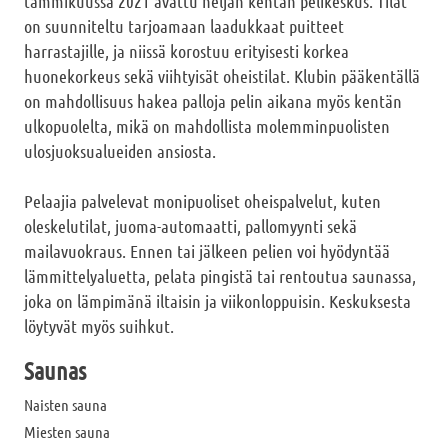
tammikuussa 2021 avattu neljän kentän pelikeskus. Tilat
on suunniteltu tarjoamaan laadukkaat puitteet
harrastajille, ja niissä korostuu erityisesti korkea
huonekorkeus sekä viihtyisät oheistilat. Klubin pääkentällä
on mahdollisuus hakea palloja pelin aikana myös kentän
ulkopuolelta, mikä on mahdollista molemminpuolisten
ulosjuoksualueiden ansiosta.
Pelaajia palvelevat monipuoliset oheispalvelut, kuten
oleskelutilat, juoma-automaatti, pallomyynti sekä
mailavuokraus. Ennen tai jälkeen pelien voi hyödyntää
lämmittelyaluetta, pelata pingistä tai rentoutua saunassa,
joka on lämpimänä iltaisin ja viikonloppuisin. Keskuksesta
löytyvät myös suihkut.
Saunas
Naisten sauna
Miesten sauna