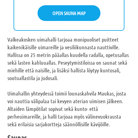
OPEN SAUNA MAP
Valkeakosken uimahalli tarjoaa monipuoliset puitteet
kaikenikäisille uimareille ja vesiliikunnasta nauttiville.
Hallissa on 25 metrin pääallas kuudella radalla, opetusallas
sekä lasten kahluuallas. Peseytymistiloissa on saunat sekä
miehille että naisille, ja lisäksi hallista löytyy kuntosali,
soutuallastila ja judosali.
Uimahallin yhteydessä toimii lounaskahvila Maukas, josta
voi nauttia välipalaa tai kevyen aterian uimisen jälkeen.
Altaiden lämpötilat sopivat sekä kunto- että
perheuimareille, ja halli tarjoaa myös välinevuokrausta
sekä erilaisia sarjakortteja säännöllisille kävijöille.
Saunas