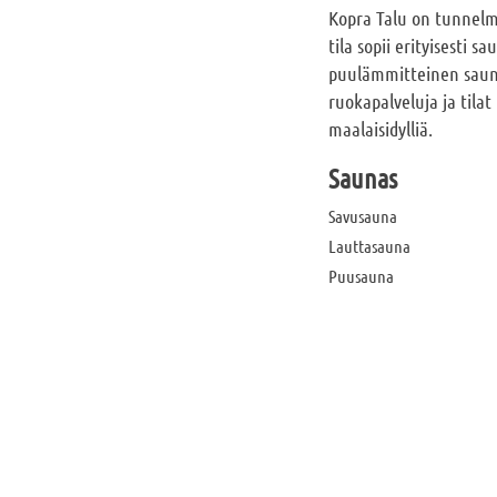
Kopra Talu on tunnelm
tila sopii erityisesti
puulämmitteinen sauna 
ruokapalveluja ja tilat
maalaisidylliä.
Saunas
Savusauna
Lauttasauna
Puusauna