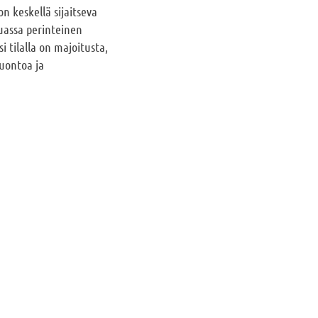
 keskellä sijaitseva
muassa perinteinen
 tilalla on majoitusta,
luontoa ja