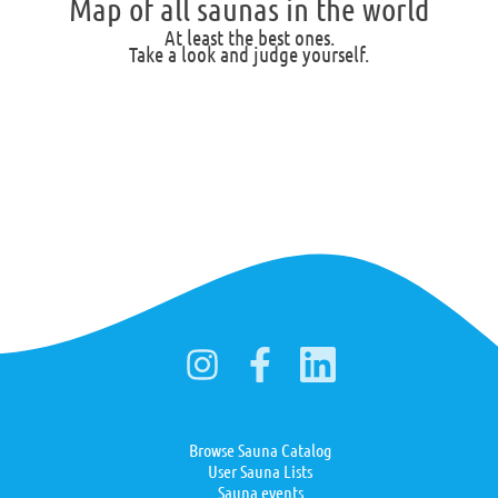
Map of all saunas in the world
At least the best ones.
Take a look and judge yourself.
Browse Sauna Catalog
User Sauna Lists
Sauna events