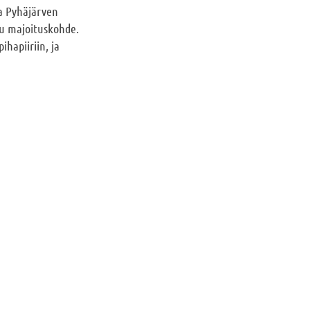
la Pyhäjärven
tu majoituskohde.
hapiiriin, ja