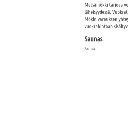
Metsämökki tarjoaa vuo
läheisyydessä. Vuokrat
Mökin varauksen yhteyd
vuokrahintaan sisältyv
Saunas
Sauna