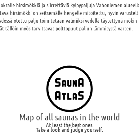
kralle hirsimökkiä ja siirrettäviä kylpypaljuja Vahoniemen alueel
tava hirsimökki on seitsemälle hengelle mitoitettu, hyvin varustel
essä otettu palju toimitetaan valmiiksi vedellä täytettynä mökin pi
ät tällöin myös tarvittavat polttopuut paljun lämmitystä varten.
Map of all saunas in the world
At least the best ones.
Take a look and judge yourself.