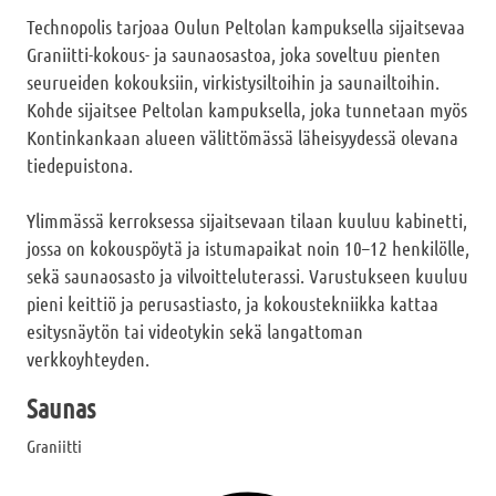
Technopolis tarjoaa Oulun Peltolan kampuksella sijaitsevaa
Graniitti-kokous- ja saunaosastoa, joka soveltuu pienten
seurueiden kokouksiin, virkistysiltoihin ja saunailtoihin.
Kohde sijaitsee Peltolan kampuksella, joka tunnetaan myös
Kontinkankaan alueen välittömässä läheisyydessä olevana
tiedepuistona.
Ylimmässä kerroksessa sijaitsevaan tilaan kuuluu kabinetti,
jossa on kokouspöytä ja istumapaikat noin 10–12 henkilölle,
sekä saunaosasto ja vilvoitteluterassi. Varustukseen kuuluu
pieni keittiö ja perusastiasto, ja kokoustekniikka kattaa
esitysnäytön tai videotykin sekä langattoman
verkkoyhteyden.
Saunas
Graniitti