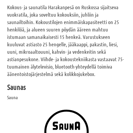
Kokous- ja saunatila Harakanpesä on Ruskossa sijaitseva
vuokratila, joka soveltuu kokouksiin, juhliin ja
saunailtoihin. Kokoustilojen enimmäiskapasiteetti on 25
henkilöä, ja alueen suuren pöydän ääreen mahtuu
istumaan samanaikaisesti 15 henkeä. Varustukseen
kuuluvat astiasto 25 hengelle, jääkaappi, pakastin, liesi,
uuni, mikroaaltouuni, kahvin- ja vedenkeitin sekä
astianpesukone. Viihde- ja kokoustekniikasta vastaavat 75-
tuumainen älytelevisio, bluetooth-yhteydellä toimiva
äänentoistojärjestelmä sekä kolikkojukebox.
Saunas
Sauna