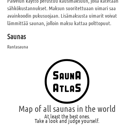
Palvelun käyttö perustuu kausimaksuun, jolla katetaan
sähkökustannukset. Maksun suoritettuaan uimari saa
avainkoodin pukusuojaan. Lisämaksusta uimarit voivat
lämmittää saunan, jolloin maksu kattaa polttopuut.
Saunas
Rantasauna
Map of all saunas in the world
At least the best ones.
Take a look and judge yourself.