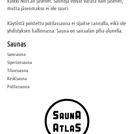
kaikki NurLan jäsenet. Saunoja voivat varata vain jäsenet,
mutta jäsenmaksu ei ole suuri.
Käytöstä poistettu potilassauna ei sijaitse rannalla, eikä ole
yhdistyksen hallinnassa. Sauna on sairaalan piha-alueella.
Saunas
Savusauna
Siperiansauna
Tilaussauna
Keskisauna
Potilassauna