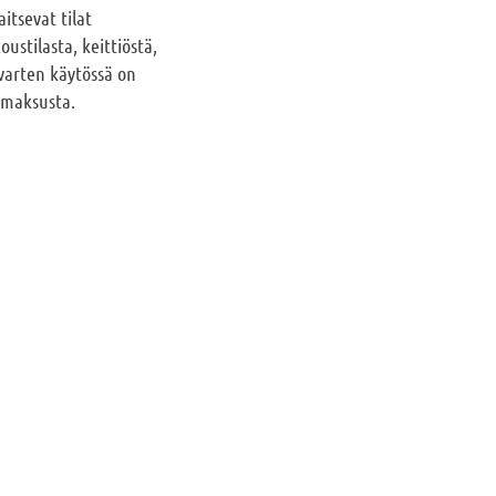
itsevat tilat
ustilasta, keittiöstä,
varten käytössä on
ämaksusta.