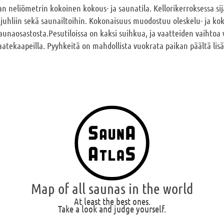
n neliömetrin kokoinen kokous- ja saunatila. Kellorikerroksessa sija
 juhliin sekä saunailtoihin. Kokonaisuus muodostuu oleskelu- ja koko
naosastosta.Pesutiloissa on kaksi suihkua, ja vaatteiden vaihtoa 
atekaapeilla. Pyyhkeitä on mahdollista vuokrata paikan päältä lis
Map of all saunas in the world
At least the best ones.
Take a look and judge yourself.