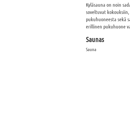
Kyläsauna on noin sada
soveltuvat kokouksiin,
pukuhuoneesta sekä sau
erillinen pukuhuone va
Saunas
Sauna