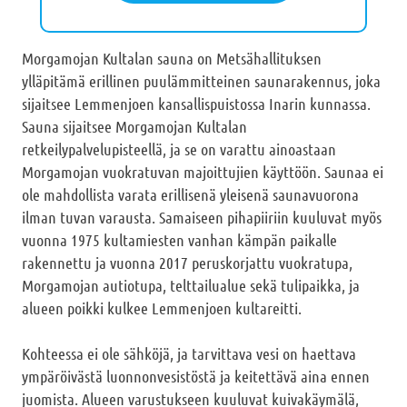
Morgamojan Kultalan sauna on Metsähallituksen
ylläpitämä erillinen puulämmitteinen saunarakennus, joka
sijaitsee Lemmenjoen kansallispuistossa Inarin kunnassa.
Sauna sijaitsee Morgamojan Kultalan
retkeilypalvelupisteellä, ja se on varattu ainoastaan
Morgamojan vuokratuvan majoittujien käyttöön. Saunaa ei
ole mahdollista varata erillisenä yleisenä saunavuorona
ilman tuvan varausta. Samaiseen pihapiiriin kuuluvat myös
vuonna 1975 kultamiesten vanhan kämpän paikalle
rakennettu ja vuonna 2017 peruskorjattu vuokratupa,
Morgamojan autiotupa, telttailualue sekä tulipaikka, ja
alueen poikki kulkee Lemmenjoen kultareitti.
Kohteessa ei ole sähköjä, ja tarvittava vesi on haettava
ympäröivästä luonnonvesistöstä ja keitettävä aina ennen
juomista. Alueen varustukseen kuuluvat kuivakäymälä,