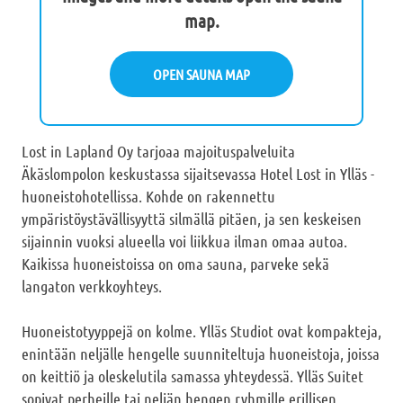
map.
OPEN SAUNA MAP
Lost in Lapland Oy tarjoaa majoituspalveluita
Äkäslompolon keskustassa sijaitsevassa Hotel Lost in Ylläs -
huoneistohotellissa. Kohde on rakennettu
ympäristöystävällisyyttä silmällä pitäen, ja sen keskeisen
sijainnin vuoksi alueella voi liikkua ilman omaa autoa.
Kaikissa huoneistoissa on oma sauna, parveke sekä
langaton verkkoyhteys.
Huoneistotyyppejä on kolme. Ylläs Studiot ovat kompakteja,
enintään neljälle hengelle suunniteltuja huoneistoja, joissa
on keittiö ja oleskelutila samassa yhteydessä. Ylläs Suitet
sopivat perheille tai neljän hengen ryhmille erillisen