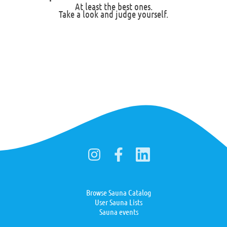
At least the best ones.
Take a look and judge yourself.
Browse Sauna Catalog
User Sauna Lists
Sauna events