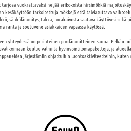
 tarjoaa vuokrattavaksi neljää erikokoista hirsimökkiä majoituskä
n kesäkäyttöön tarkoitettuja mökkejä että talviasuttava vaihtoeh
hkö, sähkölämmitys, takka, porakaivosta saatava käyttövesi sekä pih
oma ranta ja soutuvene asiakkaiden vapaassa käytössä.
teen yhteydessä on perinteinen puulämmitteinen sauna. Pelkän m
luvalikoimaan kuuluu valmiita hyvinvointilomapaketteja, ja alueell
mppaneiden järjestämiin ohjattuihin luontoaktiviteetteihin, kuten