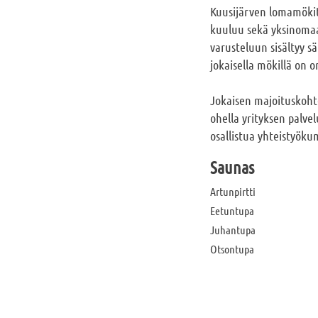
Kuusijärven lomamökit
kuuluu sekä yksinomaa
varusteluun sisältyy sä
jokaisella mökillä on 
Jokaisen majoituskoh
ohella yrityksen palve
osallistua yhteistyöku
Saunas
Artunpirtti
Eetuntupa
Juhantupa
Otsontupa