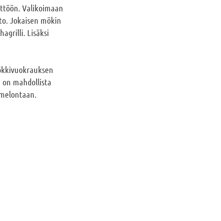
yttöön. Valikoimaan
to. Jokaisen mökin
agrilli. Lisäksi
ökkivuokrauksen
a on mahdollista
 melontaan.