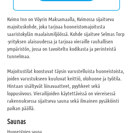
Kvimo Inn on Vöyrin Maksamaalla, Kvimossa sijaitseva
majoituskohde, joka tarjoaa huoneistomajoitusta
saaristokylän maalaismiljöössä. Kohde sijaitsee Selmas Torp
-yrityksen alaisuudessa ja tarjoaa vieraille rauhallisen
ympäristön, jossa on tavoiteltu kodikasta ja perinteistä
tunnelmaa.
Majoitustilat koostuvat täysin varustelluista huoneistoista,
joiden varustukseen kuuluvat keittiö, olohuone ja työtila.
Hintaan sisältyvät liinavaatteet, pyyhkeet sekä
loppusiivous. Vierailijoiden käytettävissä on viereisessä
rakennuksessa sijaitseva sauna sekä ilmainen pysäköinti
paikan päällä.
Saunas
Huoneistojen sauna