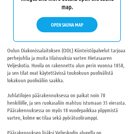
map.
OPEN SAUNA MAP
Oulun Diakonissalaitoksen (ODL) Kiinteistöpalvelut tarjoaa
perhejuhlia ja muita tilaisuuksia varten Hietasaaren
Veljeskotia. Huvila on rakennettu alun perin vuonna 1858,
ja sen tilat ovat käytettävissä toukokuun puolivälistä
lokakuun puoliväliin saakka.
Juhlatilojen päärakennuksessa on paikat noin 70
henkilölle, ja sen ruokasaliin mahtuu istumaan 35 vierasta.
Päärakennuksessa on myös 18 vuodepaikkaa yöpymistä
varten, kolme wc-tilaa sekä pyörätuoliramppi.
Päärakennuksen lisäksi Veljeskodin alueella on