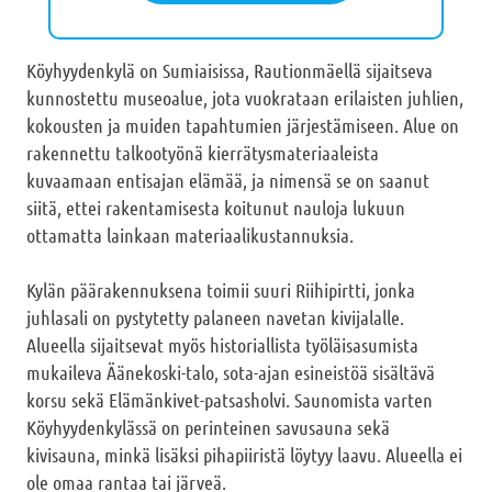
Köyhyydenkylä on Sumiaisissa, Rautionmäellä sijaitseva
kunnostettu museoalue, jota vuokrataan erilaisten juhlien,
kokousten ja muiden tapahtumien järjestämiseen. Alue on
rakennettu talkootyönä kierrätysmateriaaleista
kuvaamaan entisajan elämää, ja nimensä se on saanut
siitä, ettei rakentamisesta koitunut nauloja lukuun
ottamatta lainkaan materiaalikustannuksia.
Kylän päärakennuksena toimii suuri Riihipirtti, jonka
juhlasali on pystytetty palaneen navetan kivijalalle.
Alueella sijaitsevat myös historiallista työläisasumista
mukaileva Äänekoski-talo, sota-ajan esineistöä sisältävä
korsu sekä Elämänkivet-patsasholvi. Saunomista varten
Köyhyydenkylässä on perinteinen savusauna sekä
kivisauna, minkä lisäksi pihapiiristä löytyy laavu. Alueella ei
ole omaa rantaa tai järveä.