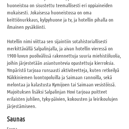
huoneistoa on sisustettu teemallisesti eri oppiaineiden
mukaisesti. Jokaisessa huoneistossa on oma
keittiönurkkaus, kylpyhuone ja tv, ja hotellin pihalla on
ilmainen pysäköinti.
Hotellin nimi viittaa sen sijaintiin sotahistoriallisesti
merkittävällä Salpalinjalla, ja aivan hotellin vieressä on
1900-luvun puolivälissä rakennettuja suuria miehistöluolia,
joihin järjestetään asiantuntevia opastettuja kierroksia.
Ympäristö tarjoaa runsaasti aktiviteetteja, kuten retkeilyä
Näkkiniemen luontopoluilla ja Saimaan rannoilla, sekä
melontaa ja kalastusta Kymijoen tai Saimaan vesistöissä.
Majoituksen lisäksi Salpalinjan Hovi tarjoaa puitteet
erilaisten juhlien, tyky-päivien, kokousten ja leirikoulujen
järjestämiseen.
Saunas
Sauna