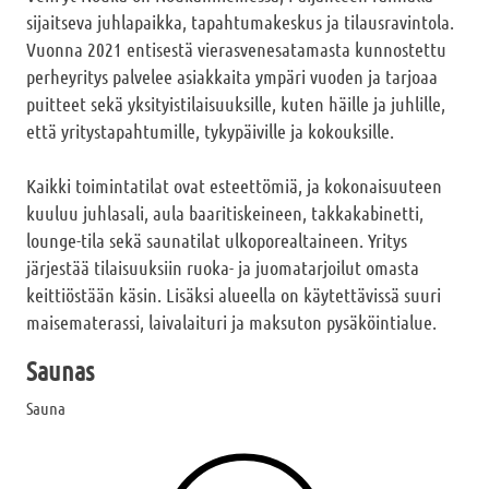
sijaitseva juhlapaikka, tapahtumakeskus ja tilausravintola.
Vuonna 2021 entisestä vierasvenesatamasta kunnostettu
perheyritys palvelee asiakkaita ympäri vuoden ja tarjoaa
puitteet sekä yksityistilaisuuksille, kuten häille ja juhlille,
että yritystapahtumille, tykypäiville ja kokouksille.
Kaikki toimintatilat ovat esteettömiä, ja kokonaisuuteen
kuuluu juhlasali, aula baaritiskeineen, takkakabinetti,
lounge-tila sekä saunatilat ulkoporealtaineen. Yritys
järjestää tilaisuuksiin ruoka- ja juomatarjoilut omasta
keittiöstään käsin. Lisäksi alueella on käytettävissä suuri
maisematerassi, laivalaituri ja maksuton pysäköintialue.
Saunas
Sauna