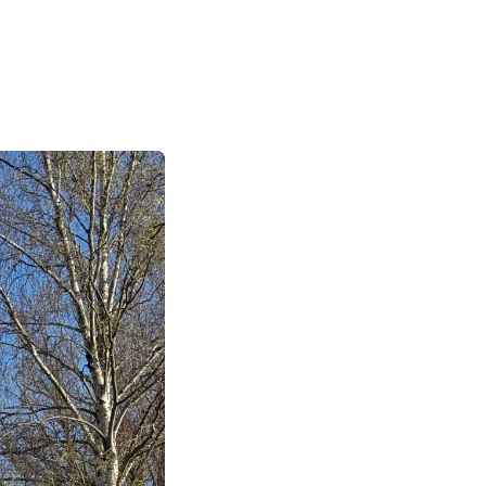
|
|
|
日本語
English
Suomi
Deutsch