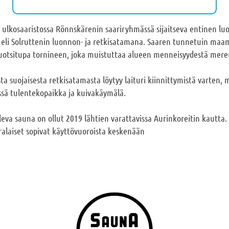
ulkosaaristossa Rönnskärenin saariryhmässä sijaitseva entinen luots
 eli Solruttenin luonnon- ja retkisatamana. Saaren tunnetuin maa
 luotsitupa tornineen, joka muistuttaa alueen menneisyydestä mer
ta suojaisesta retkisatamasta löytyy laituri kiinnittymistä varten, m
össä tulentekopaikka ja kuivakäymälä.
leva sauna on ollut 2019 lähtien varattavissa Aurinkoreitin kautta
laiset sopivat käyttövuoroista keskenään