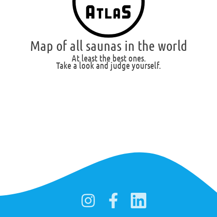
Map of all saunas in the world
At least the best ones.
Take a look and judge yourself.