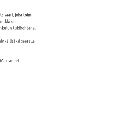
isaari, joka toimii
merkki on
enkulun tukikohtana.
inkä lisäksi saarella
. Maksaneet