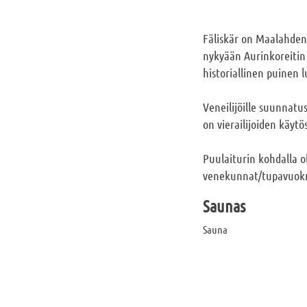
Fäliskär on Maalahden 
nykyään Aurinkoreitin
historiallinen puinen
Veneilijöille suunnatus
on vierailijoiden käyt
Puulaiturin kohdalla o
venekunnat/tupavuokra
Saunas
Sauna