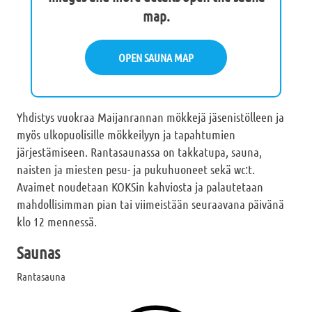
map.
OPEN SAUNA MAP
Yhdistys vuokraa Maijanrannan mökkejä jäsenistölleen ja
myös ulkopuolisille mökkeilyyn ja tapahtumien
järjestämiseen. Rantasaunassa on takkatupa, sauna,
naisten ja miesten pesu- ja pukuhuoneet sekä wc:t.
Avaimet noudetaan KOKSin kahviosta ja palautetaan
mahdollisimman pian tai viimeistään seuraavana päivänä
klo 12 mennessä.
Saunas
Rantasauna