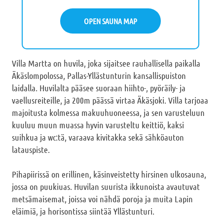
OPEN SAUNA MAP
Villa Martta on huvila, joka sijaitsee rauhallisella paikalla
Äkäslompolossa, Pallas-Yllästunturin kansallispuiston
laidalla. Huvilalta pääsee suoraan hiihto-, pyöräily- ja
vaellusreiteille, ja 200m päässä virtaa Äkäsjoki. Villa tarjoaa
majoitusta kolmessa makuuhuoneessa, ja sen varusteluun
kuuluu muun muassa hyvin varusteltu keittiö, kaksi
suihkua ja wc:tä, varaava kivitakka sekä sähköauton
latauspiste.
Pihapiirissä on erillinen, käsinveistetty hirsinen ulkosauna,
jossa on puukiuas. Huvilan suurista ikkunoista avautuvat
metsämaisemat, joissa voi nähdä poroja ja muita Lapin
eläimiä, ja horisontissa siintää Yllästunturi.