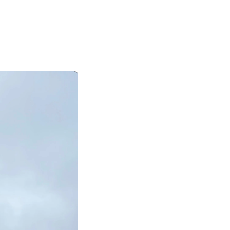
|
|
|
日本語
English
Suomi
Deutsch