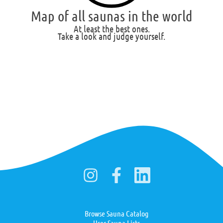
Map of all saunas in the world
At least the best ones.
Take a look and judge yourself.
Browse Sauna Catalog
User Sauna Lists