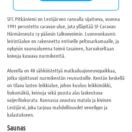
SFC Pitkäniemi on Lestijärven rannalla sijaitseva, vuonna
1991 perustettu caravan-alue, jota ylläpitää SF-Caravan
Härmänseutu ry pääosin talkoovoimin. Luonnonkaunis
leirintäalue on rakennettu entiselle peltosarkamaalle, ja
nykyisin vaunualueena toimii tasainen, harvakseltaan
koivuja kasvava nurmikenttä.
Alueella on 40 sähköistettyä matkailuajoneuvopaikkaa,
jotka sijoittuvat nurmikentän reunustoille. Kentän keskellä
on tilava lasten leikkialue, johon kuuluu leikkimökki,
liukumäkiä, keinuja sekä puusta alas laskeutuva
vaijeriliukurata. Rannassa avautuu matala ja kivinen
Lestijärvi, joka tarjoaa mahdollisuudet veneilyyn ja
kalastukseen.
Saunas