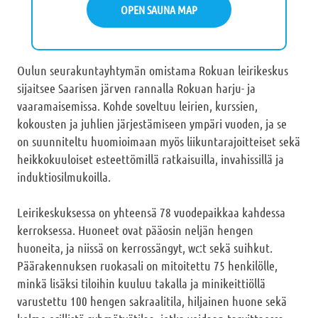
OPEN SAUNA MAP
Oulun seurakuntayhtymän omistama Rokuan leirikeskus
sijaitsee Saarisen järven rannalla Rokuan harju- ja
vaaramaisemissa. Kohde soveltuu leirien, kurssien,
kokousten ja juhlien järjestämiseen ympäri vuoden, ja se
on suunniteltu huomioimaan myös liikuntarajoitteiset sekä
heikkokuuloiset esteettömillä ratkaisuilla, invahissillä ja
induktiosilmukoilla.
Leirikeskuksessa on yhteensä 78 vuodepaikkaa kahdessa
kerroksessa. Huoneet ovat pääosin neljän hengen
huoneita, ja niissä on kerrossängyt, wc:t sekä suihkut.
Päärakennuksen ruokasali on mitoitettu 75 henkilölle,
minkä lisäksi tiloihin kuuluu takalla ja minikeittiöllä
varustettu 100 hengen sakraalitila, hiljainen huone sekä