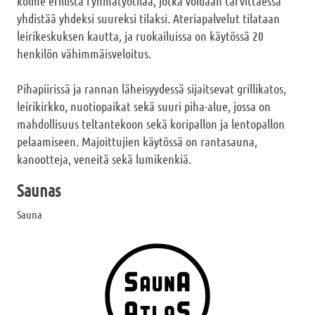
kolme erillistä ryhmätyötilaa, jotka voidaan tarvittaessa
yhdistää yhdeksi suureksi tilaksi. Ateriapalvelut tilataan
leirikeskuksen kautta, ja ruokailuissa on käytössä 20
henkilön vähimmäisveloitus.
Pihapiirissä ja rannan läheisyydessä sijaitsevat grillikatos,
leirikirkko, nuotiopaikat sekä suuri piha-alue, jossa on
mahdollisuus teltantekoon sekä koripallon ja lentopallon
pelaamiseen. Majoittujien käytössä on rantasauna,
kanootteja, veneitä sekä lumikenkiä.
Saunas
Sauna