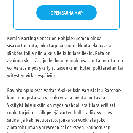
OPEN SAUNA MAP
Kemin Karting Center on Pohjois-Suomen ainoa
sisäkartingrata, joka tarjoaa vauhdikkaita elämyksiä
sähköautoilla niin aikuisille kuin lapsillekin. Rata on
avoinna yksittäisajoille ilman ennakkovarausta, mutta sen
voi varata myös yksityistilaisuuksiin, kuten polttareihin tai
yritysten virkistyspäiviin.
Ravintolapuolesta vastaa A-oikeuksin varustettu Racebar-
kanttiini, josta saa virvokkeita ja pientä purtavaa.
Yksityistilaisuuksiin on myös mahdollista tilata erilliset
ruokatarjoilut. Jälkipelejä varten hallista löytyy tilava
sauna- ja kabinettiosasto, jonka voi vuokrata joko
ajotapahtuman yhteyteen tai erikseen. Saunomisen