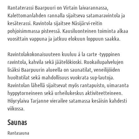
Rantaterassi Baarpuuri on Virtain laivarannassa,
Kalettomanlahden rannalla sijaitseva satamaravintola ja
kesäterassi. Ravintola sijaitsee Näsijärvi-reitin
pohjoisimmassa pisteessä. Kausiluonteinen toiminta alkaa
vuosittain vappuna ja jatkuu elokuun loppuun saakka.
Ravintolakokonaisuuteen kuuluu á la carte -tyyppinen
ravintola, kahvila sekä jäätelökioski. Ruokailupalvelujen
lisäksi Baarpuurin alueella on saunatilat, veneilijöiden
huoltotilat sekä mahdollisuus vuokrata sup-lautoja.
Ravintolan lähellä sijaitsevat myös rantapuisto, uimaranta
hyppytorneineen sekä urheilukeskus aktiviteetteineen.
Höyrylaiva Tarjanne vierailee satamassa kesäisin kahdesti
viikossa.
Saunas
Rantasauna