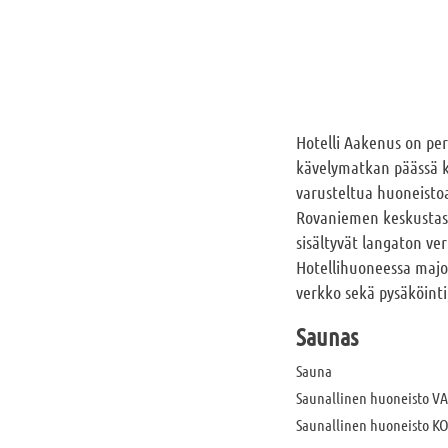
Hotelli Aakenus on per
kävelymatkan päässä k
varusteltua huoneistoa
Rovaniemen keskustassa
sisältyvät langaton ve
Hotellihuoneessa majoi
verkko sekä pysäköinti
Saunas
Sauna
Saunallinen huoneisto V
Saunallinen huoneisto K