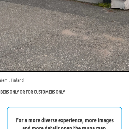
niemi, Finland
MBERS ONLY OR FOR CUSTOMERS ONLY
For a more diverse experience, more images
and more details open the sauna map.