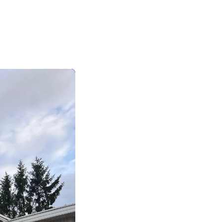
|
|
|
日本語
English
Suomi
Deutsch