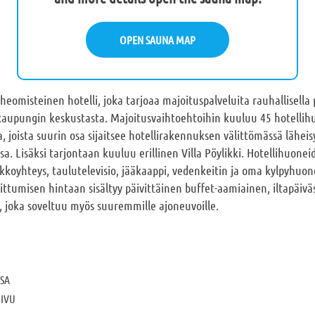
OPEN SAUNA MAP
heomisteinen hotelli, joka tarjoaa majoituspalveluita rauhallisella 
aupungin keskustasta. Majoitusvaihtoehtoihin kuuluu 45 hotellihu
, joista suurin osa sijaitsee hotellirakennuksen välittömässä läheis
. Lisäksi tarjontaan kuuluu erillinen Villa Pöylikki. Hotellihuone
rkkoyhteys, taulutelevisio, jääkaappi, vedenkeitin ja oma kylpyhuon
ttumisen hintaan sisältyy päivittäinen buffet-aamiainen, iltapäiv
, joka soveltuu myös suuremmille ajoneuvoille.
ASA
OIVU