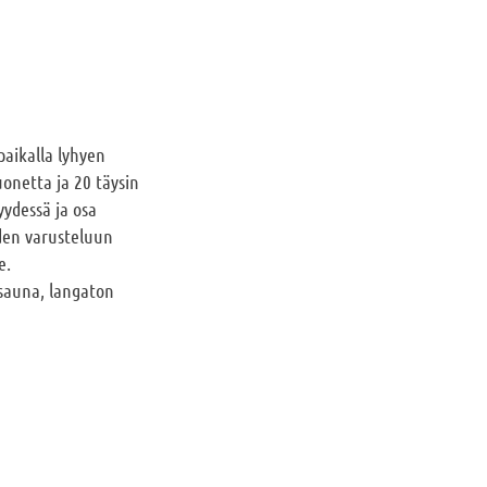
paikalla lyhyen
onetta ja 20 täysin
yydessä ja osa
iden varusteluun
e.
äsauna, langaton