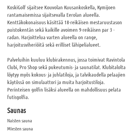
KoskiGolf sijaitsee Kouvolan Kuusankoskella, Kymijoen
rantamaisemissa sijaitsevalla Eerolan alueella.
Kenttäkokonaisuus käsittää 18-reikäisen mestaruustason
puistokentän sekä kaikille avoimen 9-reikäisen par 3 -
radan. Harjoittelua varten alueella on range,
harjoitusviheriöitä sekä erilliset lähipelialueet.
Palveluihin kuuluu klubirakennus, jossa toimivat Ravintola
Clubi, Pro Shop sekä pukeutumis- ja saunatilat. Klubitalolta
löytyy myös kokous- ja juhlatiloja, ja talvikaudella pelaajien
käytössä on simulaattori ja muita harjoitustiloja.
Perinteisen golfin lisäksi alueella on mahdollisuus pelata
futisgolfia.
Saunas
Naisten sauna
Miesten sauna