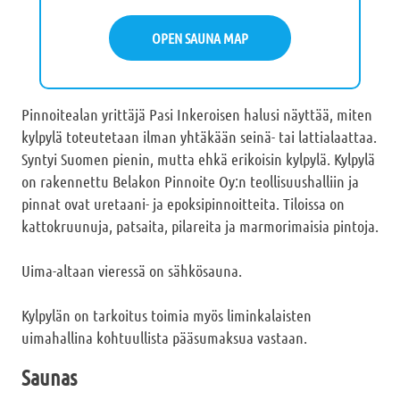
OPEN SAUNA MAP
Pinnoitealan yrittäjä Pasi Inkeroisen halusi näyttää, miten
kylpylä toteutetaan ilman yhtäkään seinä- tai lattialaattaa.
Syntyi Suomen pienin, mutta ehkä erikoisin kylpylä. Kylpylä
on rakennettu Belakon Pinnoite Oy:n teollisuushalliin ja
pinnat ovat uretaani- ja epoksipinnoitteita. Tiloissa on
kattokruunuja, patsaita, pilareita ja marmorimaisia pintoja.
Uima-altaan vieressä on sähkösauna.
Kylpylän on tarkoitus toimia myös liminkalaisten
uimahallina kohtuullista pääsumaksua vastaan.
Saunas