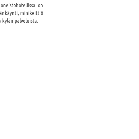
oneistohotellissa, on
äänkäynti, minikeittiö
 kylän palveluista.