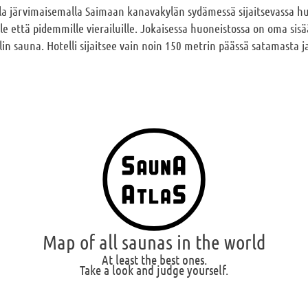
lla järvimaisemalla Saimaan kanavakylän sydämessä sijaitsevassa hu
le että pidemmille vierailuille. Jokaisessa huoneistossa on oma sis
in sauna. Hotelli sijaitsee vain noin 150 metrin päässä satamasta ja
Map of all saunas in the world
At least the best ones.
Take a look and judge yourself.