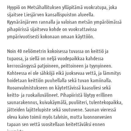
Hyypiö on Metsähallituksen ylläpitämä vuokratupa, joka
sijaitsee Liesjärven kansallispuiston alueella.
Kyynäränjärven rannalla ja valoisan metsän ympäröimässä
pihapiirissä sijaitseva kohde on vuokrattavissa
ympärivuotisesti kokonaan omaan käyttöön.
Noin 40 neliömetrin kokoisessa tuvassa on keittiö ja
tupaosa, ja siellä on neljä vuodepaikkaa kahdessa
kerrossängyssä patjoineen, peittoineen ja tyynyineen.
Kohteessa ei ole sähköjä eikä juoksevaa vettä, ja lämmitys
hoidetaan keittiön puuhellalla sekä tuvan kamiinalla.
Ruoanvalmistukseen on käytettävissä kaasuliesi sekä
keitto- ja ruokailuvälineet. Pihapiiristä löytyy erillinen
saunarakennus, kuivakäymälä, puuliiteri, tulentekopaikka,
jätteiden lajittelupiste sekä soutuvene. Saunan vieressä
oleva kaivo toimii myös talvisin, mutta luonnonvesien
tapaan sen vettä suositellaan keitettäväksi ennen