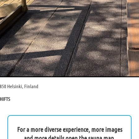
0850 Helsinki, Finland
HIFTS
For a more diverse experience, more images
and more details open the sauna map.