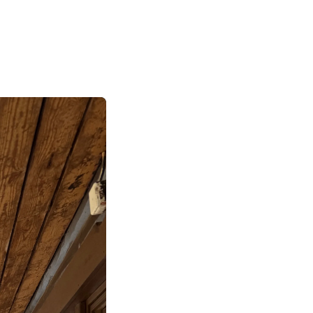
|
|
|
日本語
English
Suomi
Deutsch