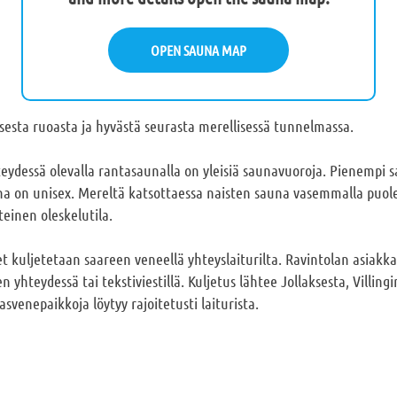
OPEN SAUNA MAP
isesta ruoasta ja hyvästä seurasta merellisessä tunnelmassa.
teydessä olevalla rantasaunalla on yleisiä saunavuoroja. Pienempi s
a on unisex. Mereltä katsottaessa naisten sauna vasemmalla puolell
teinen oleskelutila.
kuljetetaan saareen veneellä yhteyslaiturilta. Ravintolan asiakka
 yhteydessä tai tekstiviestillä. Kuljetus lähtee Jollaksesta, Villin
rasvenepaikkoja löytyy rajoitetusti laiturista.