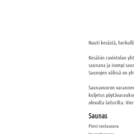
Nauti kesästä, herkull
Kesäisin ravintolan yh
saunana ja isompi saun
Saunojen välissä on yh
Saunavuoron varanneet 
kuljetus pöytävarauksen
olevalta laiturilta. Vie
Saunas
Pieni rantasauna
Iso rantasauna