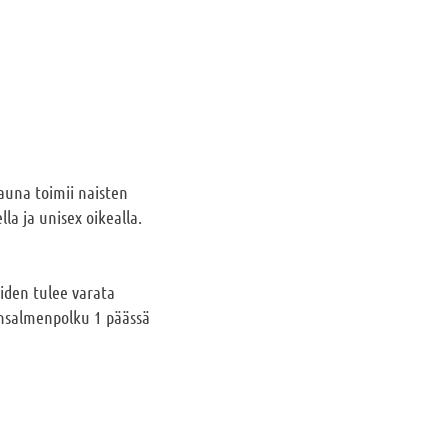
auna toimii naisten
a ja unisex oikealla.
iden tulee varata
ginsalmenpolku 1 päässä