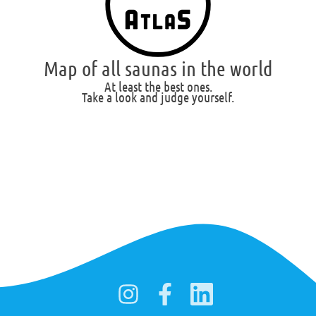
Map of all saunas in the world
At least the best ones.
Take a look and judge yourself.