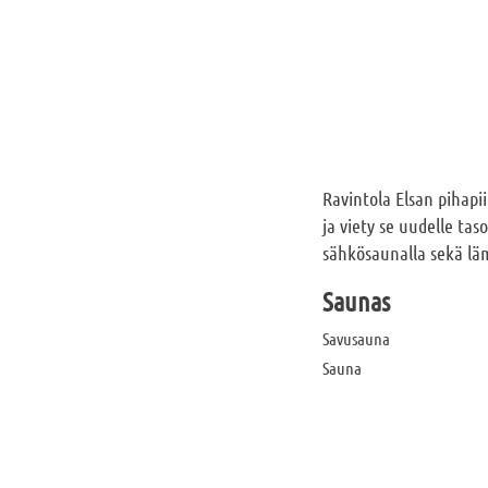
Ravintola Elsan pihapi
ja viety se uudelle ta
sähkösaunalla sekä läm
Saunas
Savusauna
Sauna