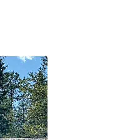
|
|
|
日本語
English
Suomi
Deutsch