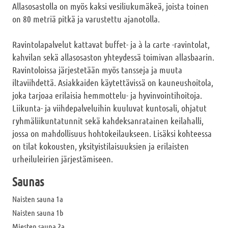
Allasosastolla on myös kaksi vesiliukumäkeä, joista toinen
on 80 metriä pitkä ja varustettu ajanotolla.
Ravintolapalvelut kattavat buffet- ja à la carte -ravintolat,
kahvilan sekä allasosaston yhteydessä toimivan allasbaarin.
Ravintoloissa järjestetään myös tansseja ja muuta
iltaviihdettä. Asiakkaiden käytettävissä on kauneushoitola,
joka tarjoaa erilaisia hemmottelu- ja hyvinvointihoitoja.
Liikunta- ja viihdepalveluihin kuuluvat kuntosali, ohjatut
ryhmäliikuntatunnit sekä kahdeksanratainen keilahalli,
jossa on mahdollisuus hohtokeilaukseen. Lisäksi kohteessa
on tilat kokousten, yksityistilaisuuksien ja erilaisten
urheiluleirien järjestämiseen.
Saunas
Naisten sauna 1a
Naisten sauna 1b
Miesten sauna 2a