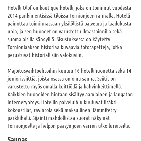
Hotelli Olof on boutique-hotelli, joka on toiminut vuodesta
2014 pankin entisissä tiloissa Tornionjoen rannalla. Hotelli
painottaa toiminnassaan yksilöllistä palvelua ja laadukasta
unia, ja sen huoneet on varustettu ilmastoinnilla sekä
suomalaisilla sängyillä. Sisustuksessa on käytetty
Tornionlaakson historiaa kuvaavia fototapetteja, jotka
perustuvat historiallisiin valokuviin.
Majoitusvaihtoehtoihin kuuluu 16 hotellihuonetta sekä 14
juniorisviittiä, joista osassa on oma sauna. Sviitit on
varustettu myös omalla keittiöllä ja kahvinkeittimellä.
Kaikkien huoneiden hintaan sisältyy aamiainen ja langaton
internetyhteys. Hotellin palveluihin kuuluvat lisäksi
kokoustilat, ravintola sekä maksullinen, lämmitetty
parkkihalli. Sijainti mahdollistaa suorat näkymät
Tornionjoelle ja helpon pääsyn joen varren ulkoilureiteille.
Saunas