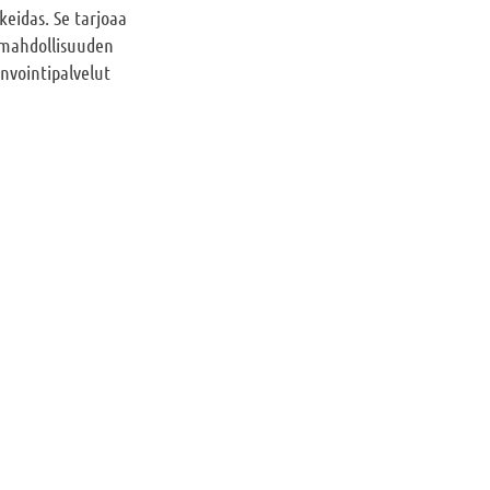
keidas. Se tarjoaa
kä mahdollisuuden
invointipalvelut