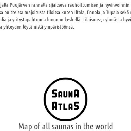
alla Puujärven rannalla sijaitseva rauhoittumisen ja hyvinvoinnin 
issa puitteissa majoitusta tiloissa kuten Iltala, Ennola ja Tupala se
juhlia ja yritystapahtumia luonnon keskellä. Tilaisuus-, ryhmä- ja hyv
ja yhteyden löytämistä ympäristöönsä.
Map of all saunas in the world