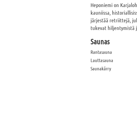
Heponiemi on Karjalohj
kauniissa, historiallis
järjestää retriittejä, 
tukevat hiljentymistä 
Saunas
Rantasauna
Lauttasauna
Saunakärry