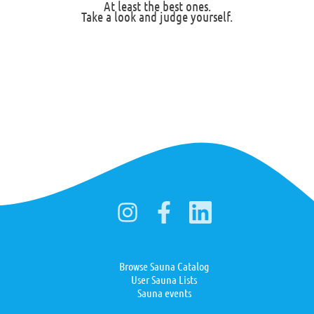
At least the best ones.
Take a look and judge yourself.
Browse Sauna Catalog
User Sauna Lists
Sauna events