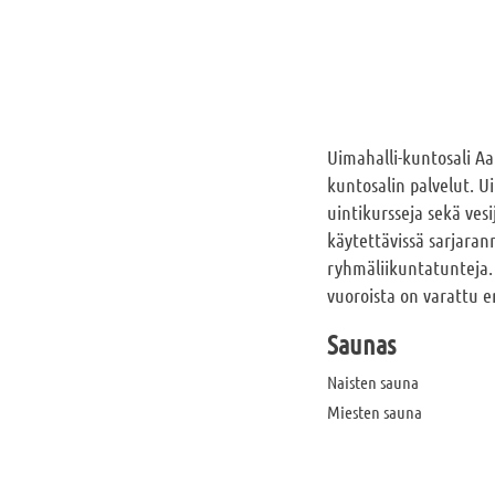
Uimahalli-kuntosali Aa
kuntosalin palvelut. U
uintikursseja sekä ves
käytettävissä sarjarann
ryhmäliikuntatunteja. 
vuoroista on varattu e
Saunas
Naisten sauna
Miesten sauna