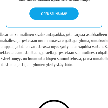
OPEN SAUNA MAP
llotar on kunnallinen sisäliikuntapaikka, joka tarjoaa asiakkailleen
imahallissa järjestetään muun muassa ohjattuja ryhmiä, uimakoulu
ijumppaa, ja tila on varattavissa myös syntymäpäiväjuhlia varten. K
ekkeella aamusta iltaan, ja siellä järjestetään säännöllisesti ohjat
Esteettömyys on huomioitu tilojen suunnittelussa, ja osa uimahalli
rilaisten ohjattujen ryhmien yksityiskäyttöön.