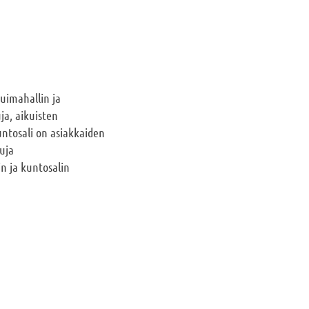
 uimahallin ja
ja, aikuisten
untosali on asiakkaiden
tuja
n ja kuntosalin