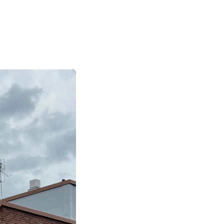
|
|
|
日本語
English
Suomi
Deutsch