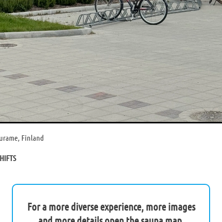
urame, Finland
HIFTS
For a more diverse experience, more images
and more details open the sauna map.